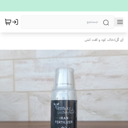
آی گُل
/
خاک، کود و آفت کش