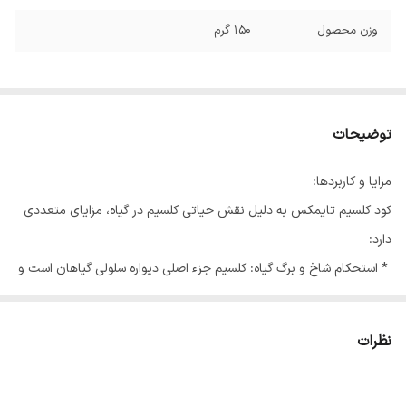
وزن محصول
150 گرم
توضیحات
مزایا و کاربردها:
کود کلسیم تایمکس به دلیل نقش حیاتی کلسیم در گیاه، مزایای متعددی
دارد:
* استحکام شاخ و برگ گیاه: کلسیم جزء اصلی دیواره سلولی گیاهان است و
باعث استحکام بافت‌ها، ساقه و برگ‌ها می‌شود.
* کمک به تکمیل فرآیند رشد: کلسیم برای تقسیم سلولی، توسعه ریشه‌ها و
نظرات
رشد کلی گیاه ضروری است.
* برطرف کننده مشکلات ناشی از کمبود کلسیم: