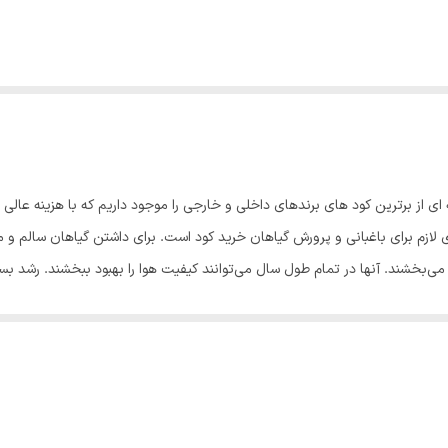
ای از برترین کود های برندهای داخلی و خارجی را موجود داریم که با هزینه عال
ای لازم برای باغبانی و پرورش گیاهان خرید کود است. برای داشتن گیاهان سالم 
 می‌بخشند. آنها در تمام طول سال می‌توانند کیفیت هوا را بهبود ببخشند. رشد بسیا
ود دادن به گیاهان آپارتمانی را نادیده می‌گیرند.🚫 بااین‌حال، تغذیه مناسب ب
گیاهان می‌توانند ریشه‌های جدیدی را برای جستجوی غذا بفرستند، مواد مغذی موج
 می‌شود.☹️ هنگامی که یک گیاه در خانه رشد می‌کند، نور کمتری دریافت می‌کند و
ب به کود نیاز دارد.✅️