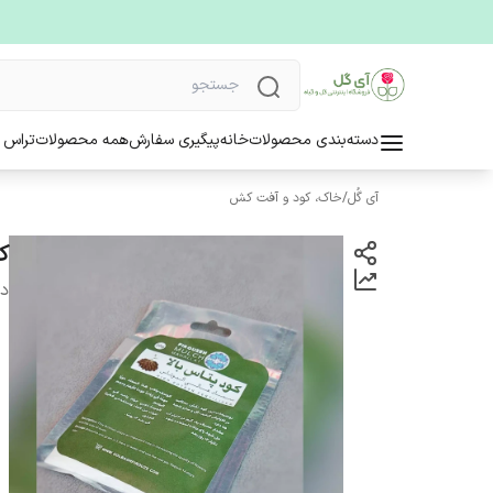
دسته‌بندی محصولات
خانه
پیگیری سفارش
همه محصولات
تراس 
آی گُل
/
خاک، کود و آفت کش
ک
دس