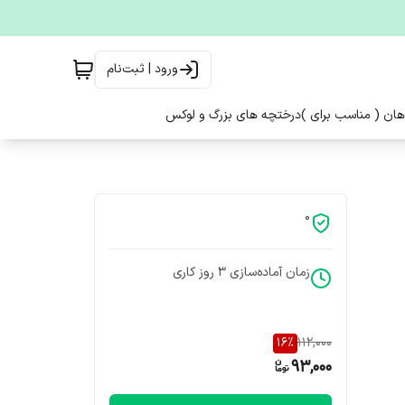
ورود | ثبت‌نام
هان ( مناسب برای )
درختچه های بزرگ و لوکس
0
زمان آماده‌سازی
3
روز کاری
16
%
112,000
93,000