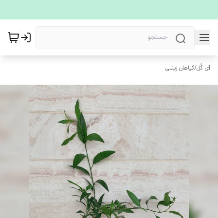
آی گُل
/
گیاهان زینتی