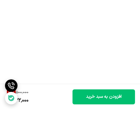
13
%
500,000
افزودن به سبد خرید
432,000