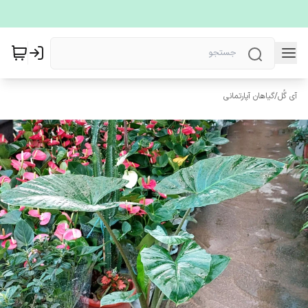
آی گُل
/
گیاهان آپارتمانی