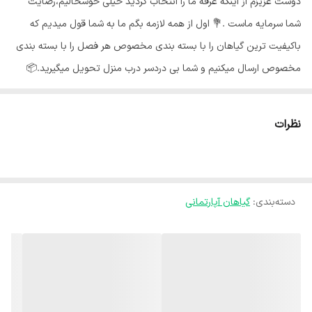
دوست عزیزم از اینکه غرفه ما را انتخاب کردید خیلی خوشحالیم،رضایت
شما سرمایه ماست .💐 اول از همه لازمه بگم ما به شما قول میدیم که
باکیفیت ترین گیاهان را با بسته بندی مخصوص هر فصل را با بسته بندی
مخصوص ارسال میکنیم و شما بی دردسر درب منزل تحویل میگیرید.📦
گلهای ما از شهر محلات استان مرکزی هستند و به خاطر شرایط جغرافیایی
اینجا،گلهای ما هر جای کشور برن حالشون خوبه ✅️ گیاه بابا آدم یا آلوکازیا
نظرات
که در انگلیسی بهAlokasia شهرت دارد به خاطر شکل برگ هایش، به گوش
فیلی نیز معروف است. در توصیف این گیاه میتوان گفت برگ های بابا آدم
به خاطر ابعاد، مانند یک چتر بر روی گیاه سایه می اندازد. نور مناسب بابا
دسته‌بندی
:
گیاهان آپارتمانی
آدم :🌞 به صورت عمومی بهترین نور برای گل بابا آدم در فاصله یک متری از
پنجره میباشد طوری که گیاه در سایه قرار گیرد و نور غیر مستقیمی زیادی به
گیاه بتابد فراموش نکنید که این گیاه را در مقابل اشعه‌ی مستقیم خورشید
نگهداری نکنید چرا که نور شدید باعث سوختگی برگهای این گیاه میشوند.
همچنین اگر نور کافی به این گیاه نرسد باعث رنگ پریدگی برگ ها شده و در