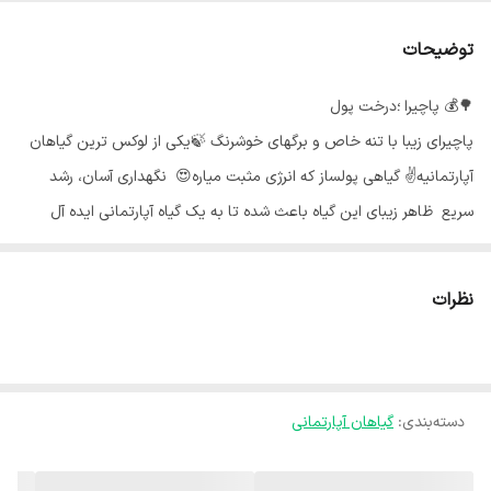
توضیحات
پاچیرا ؛درخت پول 💰🌳
پاچیرای زیبا با تنه خاص و برگهای خوشرنگ 🍃یکی از لوکس ترین گیاهان
آپارتمانیه✌ گیاهی پولساز که انرژی مثبت میاره😍 نگهداری آسان، رشد
سریع ظاهر زیبای این گیاه باعث شده تا به یک گیاه آپارتمانی ایده آل
تبدیل شود. فقط کافی است کمی آب و نور به آن برسانید و مابقی کار را به
پاچیرا بسپارید.🗽🌿 جالب است بدانید در فرهنگ قدیمی چین، گیاه پاچیرا
نظرات
از نماد های ثروت و خوشبختی به حساب می‌آمده و به همین علت به
درخت پول هم معروف است.🎎
برخی با خرید گیاه آپارتمانی پول اعتقاد دارند که وضعیت مالی بهتری پیدا
خواهند کرد.📊💸
دسته‌بندی
:
گیاهان آپارتمانی
نکات مهم برای نگهداری پاچیرا