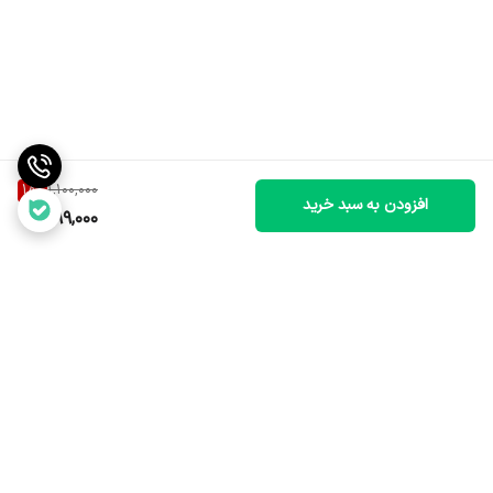
18
%
1,100,000
افزودن به سبد خرید
899,000
برگشت به بالا