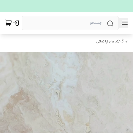
آی گُل
/
گیاهان آپارتمانی