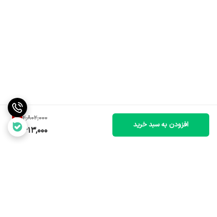
6
%
2,802,000
افزودن به سبد خرید
2,613,000