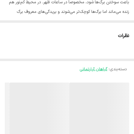
باعث سوختن برگ‌ها شود، مخصوصاً در ساعات ظهر. در محیط کم‌نور هم
زنده می‌ماند اما برگ‌ها کوچک‌تر می‌شوند و بریدگی‌های معروف برگ
انجیری کمتر دیده می‌شود.
💧 آبیاری: وقتی سطح خاک ۲ تا ۳ سانتی‌متر خشک شد آبیاری کنید. این
نظرات
گیاه به رطوبت یکنواخت خاک علاقه دارد، اما خاک خیس و باتلاقی باعث
پوسیدگی ریشه می‌شود. در زمستان نیاز به آب کمتر است.
🌡️ دما: بهترین دما ۱۸ تا ۳۰ درجه سانتی‌گراد است. دمای زیر ۱۵ درجه رشد
دسته‌بندی
:
گیاهان آپارتمانی
را کند می‌کند. به سرمای ناگهانی حساس است.
💨 رطوبت: برگ انجیری بومی مناطق گرمسیری است و رطوبت بالا را دوست
دارد. اگر هوا خشک است بهتر است غبارپاشی ملایم کنید یا از دستگاه بخور
سرد استفاده کنید. قرار دادن گلدان روی سینی سنگ‌ریزه هم روش مناسبی
برای تأمین رطوبت است.
🪴 خاک: خاک غنی، سبک و با زهکشی مناسب نیاز دارد. ترکیب خاک باغچه،
پیت ماس، پرلیت و کمی کوکوپیت بهترین گزینه است. خاک باید مواد آلی