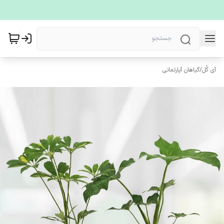
آی گُل
/
گیاهان آپارتمانی