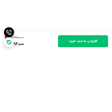
7
%
1,397,000
افزودن به سبد خرید
1,296,000
برگشت به بالا