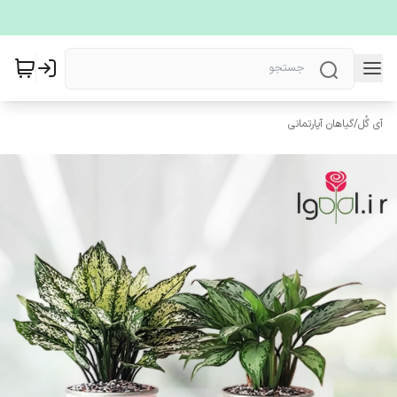
آی گُل
/
گیاهان آپارتمانی