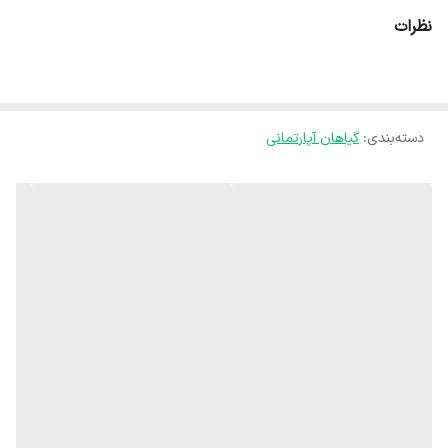
💧 آبیاری:
نظرات
هر وقت ۲ تا ۳ سانتی‌متر از سطح خاک خشک شد آبیاری کنید. در زمستان
آبیاری را کمتر کنید. آبیاری بیش از حد باعث زرد شدن برگ‌ها و پوسیدگی
ریشه می‌شود.
🌡️ دما:
دسته‌بندی
:
گیاهان آپارتمانی
دمای مناسب بین ۱۸ تا ۳۰ درجه سانتی‌گراد است. به سرما حساس است و
دمای کمتر از ۱۲ درجه می‌تواند باعث توقف رشد یا ریزش برگ‌ها شود.
💨 رطوبت:
در هوای معمول خانه خوب رشد می‌کند ولی رطوبت نسبی بالاتر باعث
شادابی بیشتر برگ‌ها می‌شود. اگر هوا خیلی خشک است می‌توانید هر چند
روز یک بار غبارپاشی کنید.
خاک:
خاک سبک با زهکشی خوب مثل ترکیب خاک باغچه + خاک برگ + پرلیت
مناسب است.