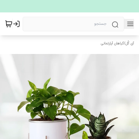
آی گُل
/
گیاهان آپارتمانی