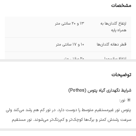
مشخصات
ارتفاع گلدان‌ها به
13 و 20 سانتی متر
همراه پایه
قطر دهانه گلدان‌ها
10 و 17 سانتی متر
ارتفاع سانسوریا
20 سانتی متر
پاکوتاه (از سطح
زمین تا بالای گیاه)
توضیحات
ارتفاع پوتوس (از
40 سانتی متر
شرایط نگهداری گیاه پتوس (Pothos)
سطح زمین تا بالای
گیاه)
☀️ نور:
پتوس نور غیرمستقیم متوسط را دوست دارد. در نور کم هم رشد می‌کند ولی
سرعت رشدش کمتر و برگ‌ها کوچک‌تر و کم‌رنگ‌تر می‌شوند. نور مستقیم
شدید باعث سوختگی برگ‌ها می‌شود.