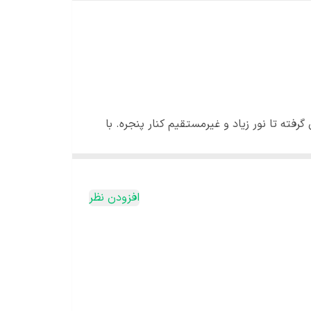
گرفته تا نور زیاد و غیرمستقیم کنار پنجره. با
عصرگاهی را هم تحمل می‌کند اما تابش مستقیم
افزودن نظر
شک شود و سپس آبیاری کنید. در زمستان آبیاری را
 گیاه است. بهتر است از آب ولرم و بدون کلر
سانسوریا دمای بین ۱۵ تا ۳۰ درجه سانتی‌گراد را به خوبی تحمل می‌کند. در محیط‌های گرم رشد بهتری دارد اما در دمای کمتر از ۱۰ درجه ممکن است دچار آسیب یا توقف