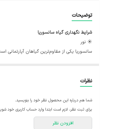
ارتفاع سانسوریا پاکوتاه (از سطح زمین تا بالای گیاه)
توضیحات
جنس گلدان
شرایط نگهداری گیاه سانسوریا
جنس پایه گلدان
☀️ نور
سانسوریا یکی از مقاوم‌ترین گیاهان آپارتمانی است و
رنگ پایه
این حال بهترین رشد و پررنگ‌ترین برگ‌ها در نور
ظهر تابستان می‌تواند لکه‌های سوخته روی برگ ایج
💧 آبیاری
نظرات
سانسوریا به دلیل داشتن برگ‌های گوشتی، آب را د
به حداقل برسانید (مثلاً هر سه تا چهار هفته یک 
شما هم درباره این محصول نظر خود را بنویسید.
استفاده کنید.
برای ثبت نظر، لازم است ابتدا وارد حساب کاربری خود شوید
🌡️ دما
افزودن نظر