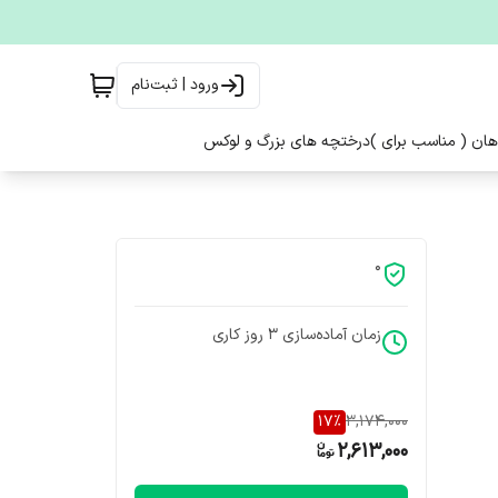
ورود | ثبت‌نام
هان ( مناسب برای )
درختچه های بزرگ و لوکس
0
زمان آماده‌سازی
3
روز کاری
17
%
3,174,000
2,613,000