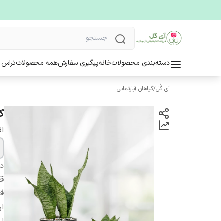
دسته‌بندی محصولات
خانه
پیگیری سفارش
همه محصولات
تراس 
آی گُل
/
گیاهان آپارتمانی
گ
ا
دس
قط
قط
ار