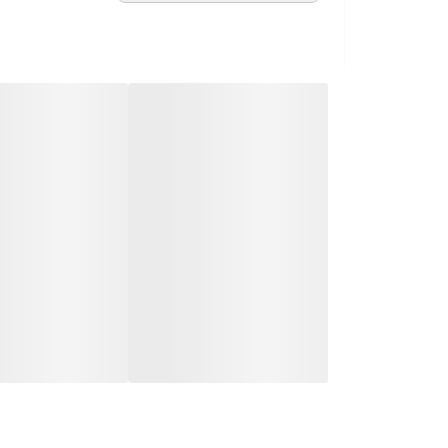
رشد شود. این گیاه به تغییر ناگهانی دما حساس ن
💨 رطوبت
هوای خشک معمول خانه برای سانسوریا کافی است. ا
می‌توانید گاهی با دستمال مرطوب برگ‌ها را تمیز ک
خاک
خاک باید بسیار سبک و با زهکشی بالا باشد، مشا
اضافی سریع خارج شود و ریشه‌ها خفه نشوند. گل
🍀 کوددهی
در فصل رشد یعنی بهار و تابستان هر ماه یک بار 
کاهش دهید یا متوقف کنید. استفاده بیش از حد از 
---
نکات تکمیلی
* سانسوریا گیاهی بسیار مقاوم است و برای افراد 