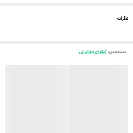
نام علمی آن Araucaria heterophylla است و بومی جزیره‌ی نورفولک در
اقیانوس آرام می‌باشد.
نظرات
کاج مطبق در طبیعت تا بیش از ۳۰ متر رشد می‌کند، اما در محیط آپارتمان
معمولاً به ارتفاع ۱ تا ۲ متر می‌رسد و ظاهری شبیه درخت کریسمس دارد.
این گیاه با ظاهری همیشه‌سبز، حس آرامش و طراوت خاصی به دکور خانه
دسته‌بندی
:
یا محل کار می‌دهد.
گیاهان آپارتمانی
🌿 ویژگی‌های ظاهری
برگ‌ها سوزنی‌شکل، نرم و سبز روشن هستند.
شاخه‌ها به‌صورت طبقه‌طبقه و منظم رشد می‌کنند (به همین دلیل به آن
"مطبق" گفته می‌شود).
ساقه‌ی مرکزی صاف و ایستاده است.
رشد نسبتاً کندی دارد، اما عمر طولانی دارد.
☀️ شرایط نگهداری کاج مطبق
☀️ نور: