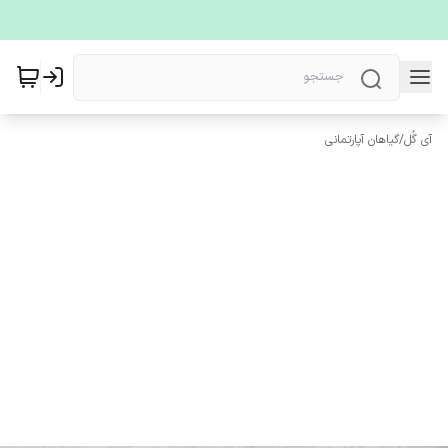
آی گُل
/
گیاهان آپارتمانی