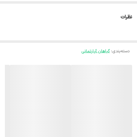
با برگ‌های بلند، شمشیری‌شکل و حاشیه‌های زرد طلایی، جلوه‌ای خاص و
مدرن به دکور منزل یا محل کار می‌دهد.
نظرات
این گیاه از خانواده‌ی Asparagaceae (مارچوبه‌ایان) و بومی مناطق
گرمسیری آفریقا است.
سانسوریا علاوه بر زیبایی، یکی از بهترین گیاهان تصفیه‌کننده‌ی هوا طبق
دسته‌بندی
:
گیاهان آپارتمانی
مطالعات ناسا است و قادر است سموم هوا مانند فرمالدهید و بنزن را جذب
کند.
🌱 ویژگی‌های ظاهری
برگ‌ها ضخیم، ایستاده و نوک‌تیز با طرح‌های سبز تیره و خطوط زرد در لبه‌ها
رشد عمودی و منظم
مناسب برای فضاهای مدرن، کم‌نور و حتی اداری
در گلدان‌های استوانه‌ای یا پایه‌دار جلوه‌ی بسیار زیبایی دارد
☀️ شرایط نگهداری سانسوریا شمشیری ابلق
☀️ نور: