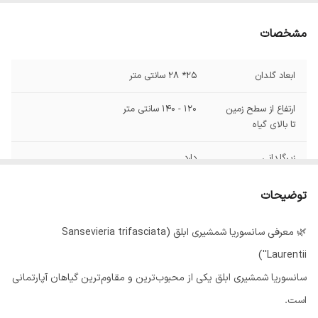
مشخصات
ابعاد گلدان
25* 28 سانتی متر
ارتفاع از سطح زمین
120 - 140 سانتی متر
تا بالای گیاه
زیرگلدانی
دارد
توضیحات
🌿 معرفی سانسوریا شمشیری ابلق (Sansevieria trifasciata
'Laurentii')
سانسوریا شمشیری ابلق یکی از محبوب‌ترین و مقاوم‌ترین گیاهان آپارتمانی
است.