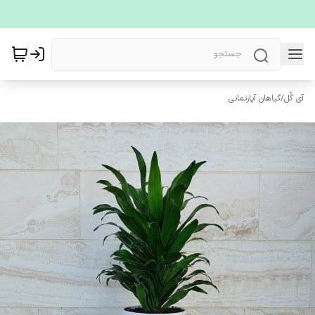
آی گُل
/
گیاهان آپارتمانی