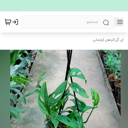
آی گُل
/
گیاهان آپارتمانی