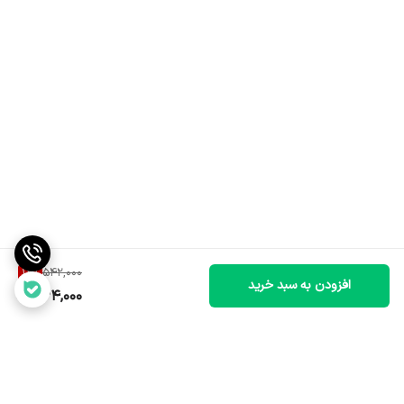
14
%
542,000
افزودن به سبد خرید
464,000