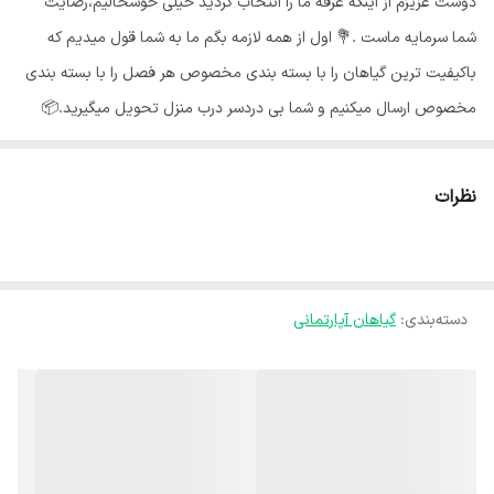
دوست عزیزم از اینکه غرفه ما را انتخاب کردید خیلی خوشحالیم،رضایت
شما سرمایه ماست .💐 اول از همه لازمه بگم ما به شما قول میدیم که
باکیفیت ترین گیاهان را با بسته بندی مخصوص هر فصل را با بسته بندی
مخصوص ارسال میکنیم و شما بی دردسر درب منزل تحویل میگیرید.📦
گلهای ما از شهر محلات استان مرکزی هستند و به خاطر شرایط جغرافیایی
اینجا،گلهای ما هر جای کشور برن حالشون خوبه ✅️ گیاه پتوس یکی از
نظرات
محبوب ترین گیاهان آپارتمانی است که با شاخه های آویز و برگهای قلبی
شکلش زیبایی خانه را دو چندان می‌کند. نگهداری پتوس بسیار آسان است و
علاوه بر زیبایی و مقاومت بالا، از زمان های قدیم تا به حال پرطرفدارترین
دسته‌بندی
:
گیاهان آپارتمانی
گیاه از نظر فنگ شویی بوده است و نقش مهمی در اکسیژن سازی و
پاکسازی هوا از سموم و انرژی های منفی ایفا می‌کند.🍃 نور مناسب پتوس :
🌞 پتوس در طیف وسیعی از شرایط نوری رشد می‌کند اما نور روشن و غیر
مستقیم را ترجیح می‌دهد. این گیاه نور کم، نیم سایه و یا سایه را به خوبی
تحمل می‌کند اما نوع مرمری و ابلق به دلیل داشتن برگهای روشن باید نور