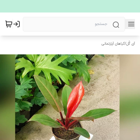
آی گُل
/
گیاهان آپارتمانی