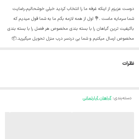
دوست عزیزم از اینکه غرفه ما را انتخاب کردید خیلی خوشحالیم،رضایت
شما سرمایه ماست .💐 اول از همه لازمه بگم ما به شما قول میدیم که
باکیفیت ترین گیاهان را با بسته بندی مخصوص هر فصل را با بسته بندی
مخصوص ارسال میکنیم و شما بی دردسر درب منزل تحویل میگیرید.📦
گلهای ما از شهر محلات استان مرکزی هستند و به خاطر شرایط جغرافیایی
اینجا،گلهای ما هر جای کشور برن حالشون خوبه ✅️ از محبوبترین گیاهان
نظرات
آپارتمانی می‌توان به خانواده بزرگ فیلودندرون ها اشاره کرد که در عین
مقاومت، نگهداری ساده و ظاهر منحصر به فردی دارند و برای دکوراسیون
خانه بسیار مناسبند.🪴 آبیاری فیلودندرون : 💧 برای آبیاری گیاه فیلودندرون
دسته‌بندی
:
گیاهان آپارتمانی
اجازه دهید خاک به اندازه یک بند انگشت خشک شود. دقت کنید که
افتادگی برگها می‌تواند به این معنی باشد که گیاه آب زیادی دریافت کرده
است و یا به اندازه کافی آبیاری نشده است. بنابراین ظاهر برگها را همیشه
بررسی کنید تا متوجه زمان و میزان آبیاری گیاه باشید. نور مناسب
فیلودندرون :🌞 فیلودندرون را در مکانی با نور روشن و غیر مستقیم قرار