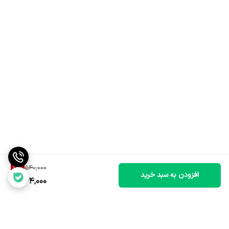
14
%
540,000
افزودن به سبد خرید
464,000