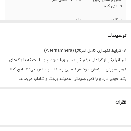
ارتفاع از سطح زمین
35 - 40 سانتی متر
تا بالای گیاه
زیرگلدانی
دارد
توضیحات
🌿 شرایط نگهداری کامل آلترناترا (Alternanthera)
آلترناترا یکی از گیاهان برگ‌رنگی بسیار زیبا و چشم‌نواز است که با برگ‌های
قرمز، صورتی یا بنفش خود هر فضایی را جذاب و خاص می‌کند. این گیاه
رشد خوبی دارد و با کمی رسیدگی، همیشه پررنگ و شاداب می‌ماند.
☀️ نور
بهترین نور: نور متوسط تا زیاد و غیرمستقیم
نظرات
نور کافی باعث پررنگ‌تر شدن برگ‌ها می‌شود.
نور کم باعث سبز شدن و کم‌رنگ شدن برگ‌ها خواهد شد.
نور مستقیم شدید، مخصوصاً ظهر، برگ‌ها را می‌سوزاند.