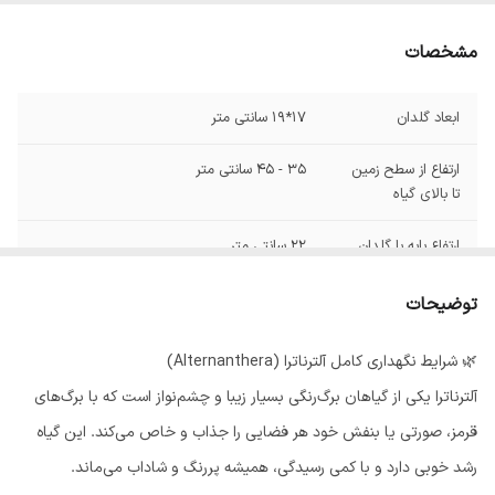
مشخصات
ابعاد گلدان
17*19 سانتی متر
ارتفاع از سطح زمین
35 - 45 سانتی متر
تا بالای گیاه
ارتفاع پایه با گلدان
22 سانتی متر
زیرگلدانی
ندارد
توضیحات
🌿 شرایط نگهداری کامل آلترناترا (Alternanthera)
آلترناترا یکی از گیاهان برگ‌رنگی بسیار زیبا و چشم‌نواز است که با برگ‌های
قرمز، صورتی یا بنفش خود هر فضایی را جذاب و خاص می‌کند. این گیاه
رشد خوبی دارد و با کمی رسیدگی، همیشه پررنگ و شاداب می‌ماند.