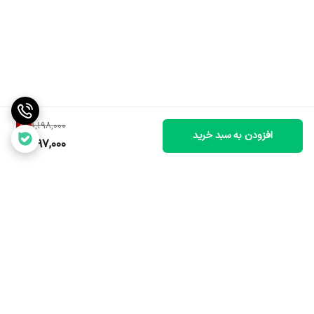
8
%
1,198,000
افزودن به سبد خرید
1,097,000
برگشت به بالا