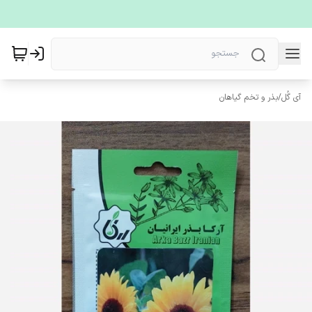
آی گُل
/
بذر و تخم گیاهان