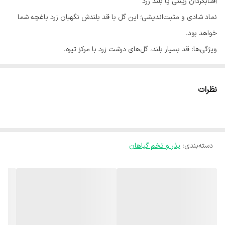
آفتابگردان زینتی پا بلند زرد
​نماد شادی و مثبت‌اندیشی؛ این گل با قد بلندش نگهبان زرد باغچه شما
خواهد بود.
​ویژگی‌ها: قد بسیار بلند، گل‌های درشت زرد با مرکز تیره.
​آب و هوا: آفتاب کامل (حداقل 6 ساعت در روز).
​کاشت: بذرها را در عمق 2 سانتی‌متری مستقیماً در زمین اصلی بکارید.
نظرات
​آبیاری: عمیق اما با فاصله؛ اجازه دهید خاک بین دو آبیاری خشک شود.
دسته‌بندی
:
بذر و تخم گیاهان