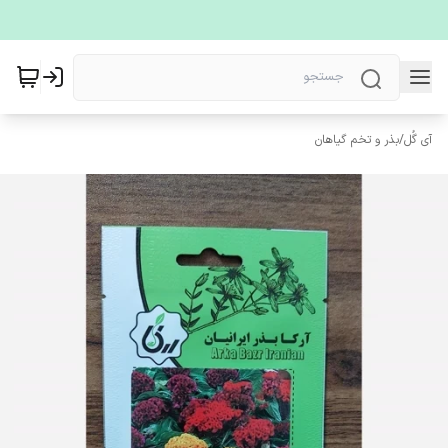
آی گُل
/
بذر و تخم گیاهان