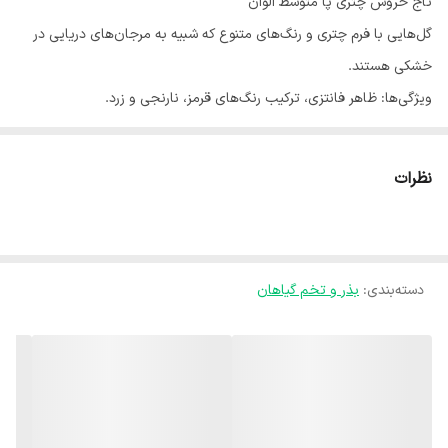
تاج خروس چتری پا متوسط الوان
​گل‌هایی با فرم چتری و رنگ‌های متنوع که شبیه به مرجان‌های دریایی در
خشکی هستند.
​ویژگی‌ها: ظاهر فانتزی، ترکیب رنگ‌های قرمز، نارنجی و زرد.
​آب و هوا: عاشق گرما و رطوبت متوسط.
​کاشت: بذرها را بعد از رفع سرما در جای اصلی بکارید.
نظرات
​آبیاری: به محض خشک شدن لایه سطحی خاک.
دسته‌بندی
:
بذر و تخم گیاهان