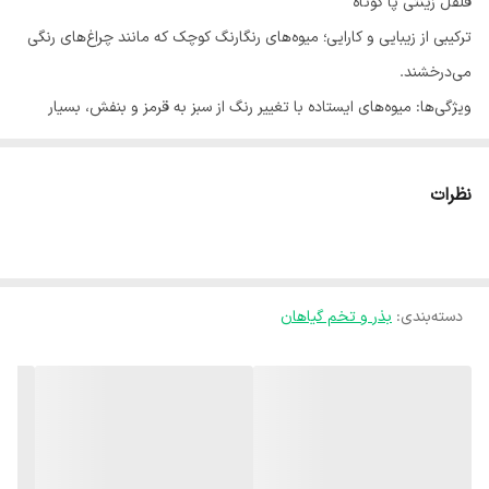
فلفل زینتی پا کوتاه
​ترکیبی از زیبایی و کارایی؛ میوه‌های رنگارنگ کوچک که مانند چراغ‌های رنگی
می‌درخشند.
​ویژگی‌ها: میوه‌های ایستاده با تغییر رنگ از سبز به قرمز و بنفش، بسیار
بادوام.
​آب و هوا: آفتاب‌دوست و عاشق گرما.
نظرات
​کاشت: بذرها را در عمق نیم سانتی‌متری و در جای گرم جوانه بزنید.
​آبیاری: خاک مرطوب (نه خیس).
دسته‌بندی
:
بذر و تخم گیاهان