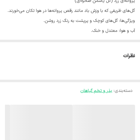
پروانه‌ای زرد (گل یاسمن صخره‌ای)
​گل‌های ظریفی که با وزش باد مانند رقص پروانه‌ها در هوا تکان می‌خورند.
​ویژگی‌ها: گل‌های کوچک و پرپشت به رنگ زرد روشن.
​آب و هوا: معتدل و خنک.
​کاشت: بذرها را در خاک سبک و گلدان یا حاشیه مرزها بکارید.
​آبیاری: منظم؛ نباید خشکی طولانی ببیند.
نظرات
دسته‌بندی
:
بذر و تخم گیاهان