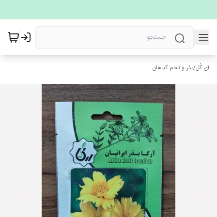
آی گُل
/
بذر و تخم گیاهان