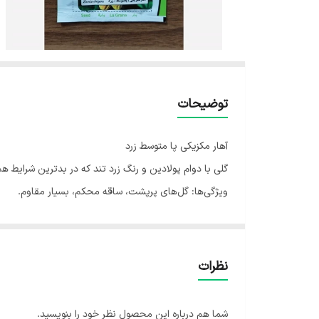
توضیحات
آهار مکزیکی پا متوسط زرد
​گلی با دوام پولادین و رنگ زرد تند که در بدترین شرایط هم 
​ویژگی‌ها: گل‌های پرپشت، ساقه محکم، بسیار مقاوم.
​آب و هوا: ایده آل برای مناطق گرم و خشک ایران.
​کاشت: کاشت مستقیم در زمین اصلی در عمق 1 سانتی‌متری.
​آبیاری: زمانی که خاک خشک شد؛ به آبیاری زیاد حساس اس
نظرات
شما هم درباره این محصول نظر خود را بنویسید.