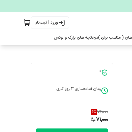
ورود | ثبت‌نام
هان ( مناسب برای )
درختچه های بزرگ و لوکس
0
زمان آماده‌سازی
3
روز کاری
6
%
76,000
71,000