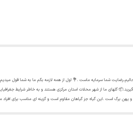
حالیم،رضایت شما سرمایه ماست .💐 اول از همه لازمه بگم ما به شما قول میدی
رید.📦 گلهای ما از شهر محلات استان مرکزی هستند و به خاطر شرایط جغرافیایی
و پهن برگ است .این گیاه جز گیاهان مقاوم است و گزینه ای مناسب برای افراد 
ست که به دلیل فرم ظاهری برگها، در سراسر جهان طرفداران زیادی دارد.🌿 نور من
 نور با استفاده از لامپ های رشد،به زندگی خود ادامه دهد . نور غیر مستقیم و 
 قرار دادن این گیاه در مقابل اشعه‌ی مستقیم خورشید خودداری کنید چرا که نور ش