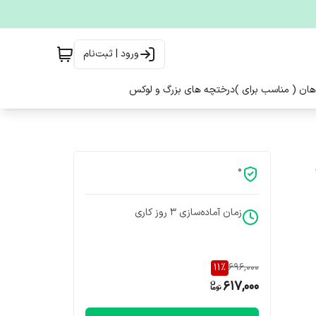
ورود | ثبت‌نام
هان ( مناسب برای )
درختچه های بزرگ و لوکس
0
زمان آماده‌سازی
3
روز کاری
11
%
696,000
617,000