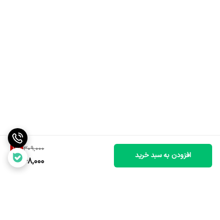
19
%
309,000
افزودن به سبد خرید
248,000