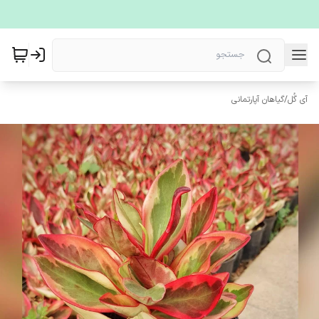
آی گُل
/
گیاهان آپارتمانی