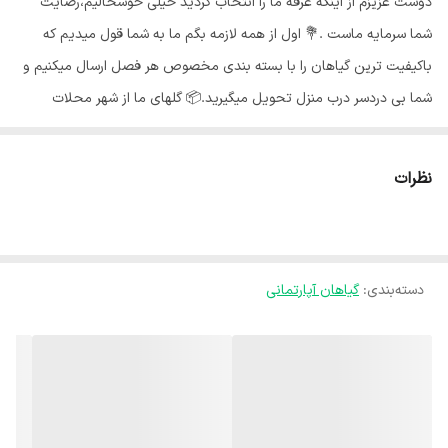
دوست عزیزم از اینکه غرفه ما را انتخاب کردید خیلی خوشحالیم،رضایت
شما سرمایه ماست .💐 اول از همه لازمه بگم ما به شما قول میدیم که
باکیفیت ترین گیاهان را با بسته بندی مخصوص هر فصل ارسال میکنیم و
شما بی دردسر درب منزل تحویل میگیرید.📦 گلهای ما از شهر محلات
استان مرکزی هستند و به خاطر شرایط جغرافیایی اینجا،گلهای ما هر جای
کشور برن حالشون خوبه ✅️ بی واسطه از دست باغبان خرید کن🍃 گیاه
نظرات
قاشقی یکی از گیاهان آپارتمانی خاص و زیبا است که به دلیل نگهداری
آسان، مقاومت بالا و سازگاری با شرایط مختلف از جمله نور کم، برای
نگهداری در داخل منزل، ادارات و شرکت ها بسیار مناسب است. این گیاه
دسته‌بندی
:
گیاهان آپارتمانی
زیبا همانند اسمش برگهایی همیشه سبز به شکل قاشق دارد و در رنگ بندی
سبز و ابلق وجود دارد.🍃 نور مناسب قاشقی :🌞 گیاه قاشقی به نور غیر
مستقیم متوسط تا زیاد نیاز دارد اما به نیم سایه و یا نور کم نیز مقاوم
است و تقریبا می‌تواند بدون نور زنده بماند. بنابراین می‌توانید برای تامین
نور مورد نیاز آن مکانی مانند کنار پنجره اتاق یا آشپزخانه و پذیرایی را برای