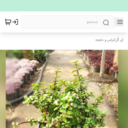
آی گُل
/
تراس و باغچه