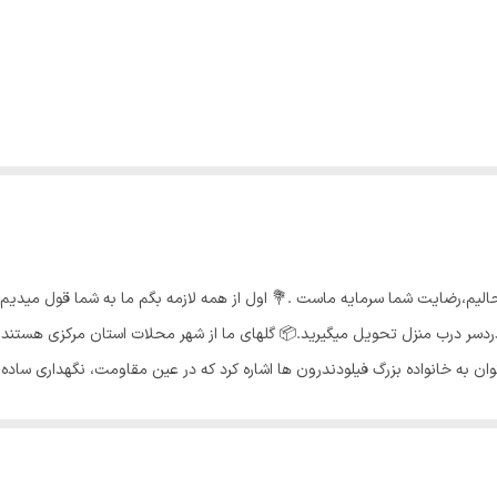
حالیم،رضایت شما سرمایه ماست .💐 اول از همه لازمه بگم ما به شما قول میدی
سر درب منزل تحویل میگیرید.📦 گلهای ما از شهر محلات استان مرکزی هستند و 
وان به خانواده بزرگ فیلودندرون ها اشاره کرد که در عین مقاومت، نگهداری ساده 
ای آبیاری گیاه فیلودندرون اجازه دهید خاک به اندازه یک بند انگشت خشک شود. دقت کنید ک
ابراین ظاهر برگها را همیشه بررسی کنید تا متوجه زمان و میزان آبیاری گیاه باشید
 گیاه را در نور شدید خورشید قرار ندهید زیرا سبب سوختگی برگها می‌شود. زرد 