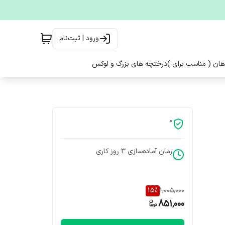
ورود | ثبت‌نام
هان ( مناسب برای )
درختچه های بزرگ و لوکس
0
زمان آماده‌سازی
3
روز کاری
15
%
1,005,000
851,000