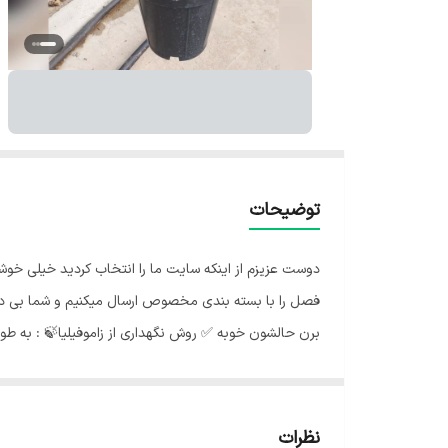
توضیحات
دوست عزیزم از اینکه سایت ما را انتخاب کردید خیلی خو
فصل را با بسته بندی مخصوص ارسال میکنیم و شما بی درد
برن حالشون خوبه ✅️ روش نگهداری از زاموفیلیا🍃 : به طور 
نور مناسب زاموفیلیا🌞: بهتر است گیاه را درفاصله معین از
کم آب به حساب می آید، در صورت آبیاری بیش از حد، ریشه 
بدان معنی نیست که این گیاه را در معرض گرمای شدید آفتا
نظرات