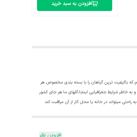
افزودن به سبد خرید
یم که باکیفیت ترین گیاهان را با بسته بندی مخصوص هر
به خاطر شرایط جغرافیایی اینجا،گلهای ما هر جای کشور
ه راحتی میتواند در خانه یا محل کار از آن مراقبت کند
است به گیاه بتابد. آب مناسب💧 : زاموفیلیا جز گیاهان
یستگاه خود، جز گیاهان مقاوم به گرما میباشد. اما این
ین گیاه میشود. رطوبت🌧:اگر در فصل تابستان هوا بیش از
افزودن نظر