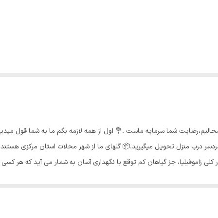
شحالیم،رضایت شما سرمایه ماست .💐 اول از همه لازمه بگم ما به شما قول مید
سر درب منزل تحویل میگیرید.📦 گلهای ما از شهر محلات استان مرکزی هستند و 
کلی زاموفیلیا، جز گیاهان کم توقع با نگهداری آسان به شمار می آید که هر کسی ب
 پنجره ای قرار دهید که آفتاب اول صبح و یا آفتاب عصرگاهی که نور نسبتا ملایمی 
های گیاه دچار گندیدگی و پوسیدگی میشود دما مناسب🌡 : زاموفیلیا با توجه به ز
ب و یا کنار منابع گرمازا قراردهید، چرا که باعث گرما زدگی و پختگی برگ های ا