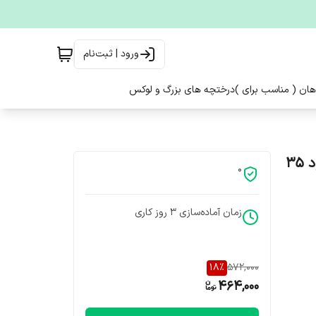
ورود | ثبت‌نام
هان ( مناسب برای )
درختچه های بزرگ و لوکس
گل و گیاه آپارتمانی زاموفیلیا سبز چند علاف با ارتفاع حدود 35
0
زمان آماده‌سازی
3
روز کاری
18
%
572,000
464,000