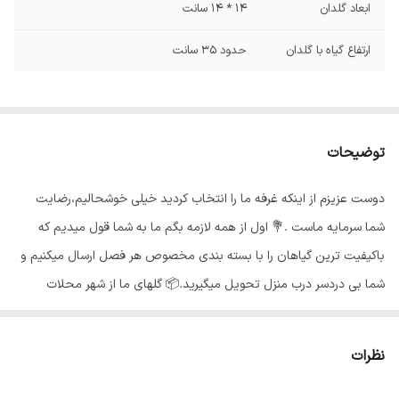
ابعاد گلدان
14 * 14 سانت
ارتفاع گیاه با گلدان
حدود 35 سانت
توضیحات
دوست عزیزم از اینکه غرفه ما را انتخاب کردید خیلی خوشحالیم،رضایت
شما سرمایه ماست .💐 اول از همه لازمه بگم ما به شما قول میدیم که
باکیفیت ترین گیاهان را با بسته بندی مخصوص هر فصل ارسال میکنیم و
شما بی دردسر درب منزل تحویل میگیرید.📦 گلهای ما از شهر محلات
استان مرکزی هستند و به خاطر شرایط جغرافیایی اینجا،گلهای ما هر جای
کشور برن حالشون خوبه ✅️ بی واسطه از دست باغبان خرید کن🍃 گیاه
نظرات
فلامینگو نگهداری نسبتا آسانی دارد، بنابراین اگر دوست دارید یک گیاه
آپارتمانی تهیه کنید که شرایط نگهداری آن آسان باشد پیشنهادما به شما