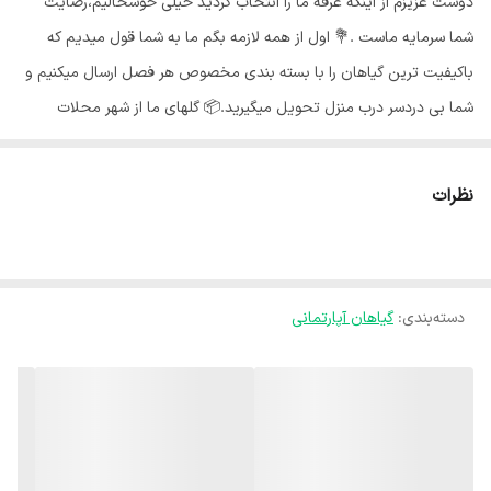
دوست عزیزم از اینکه غرفه ما را انتخاب کردید خیلی خوشحالیم،رضایت
شما سرمایه ماست .💐 اول از همه لازمه بگم ما به شما قول میدیم که
باکیفیت ترین گیاهان را با بسته بندی مخصوص هر فصل ارسال میکنیم و
شما بی دردسر درب منزل تحویل میگیرید.📦 گلهای ما از شهر محلات
استان مرکزی هستند و به خاطر شرایط جغرافیایی اینجا،گلهای ما هر جای
کشور برن حالشون خوبه ✅️ بی واسطه از دست باغبان خرید کن🍃 برگ
نظرات
انجیری گیاهی زیبا و پهن برگ است .این گیاه جز گیاهان مقاوم است و
گزینه ای مناسب برای افراد مبتدی در زمینه گل و گیاه محسوب می‌شود.
همچنین برگ انجیری یکی از گیاهان دکوراتیو با ظاهری متفاوت و خاص
دسته‌بندی
:
گیاهان آپارتمانی
است که به دلیل فرم ظاهری برگها، در سراسر جهان طرفداران زیادی دارد.🌿
نور مناسب برگ انجیری :🌞 این گیاه جز گیاهان مقاوم به کم نوری به
حساب می آید که به راحتی میتواند در محیط های کم نور با استفاده از
لامپ های رشد،به زندگی خود ادامه دهد . نور غیر مستقیم و نیم سایه را
ترجیح می‌دهد. بهترین مکان برای این گیاه، در کنار پنجره نور گیر میباشد.