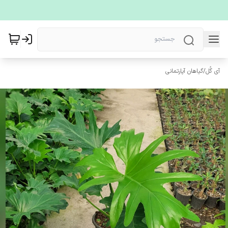
آی گُل
/
گیاهان آپارتمانی