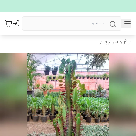
آی گُل
/
گیاهان آپارتمانی