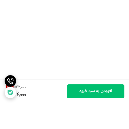
14
%
542,000
افزودن به سبد خرید
464,000