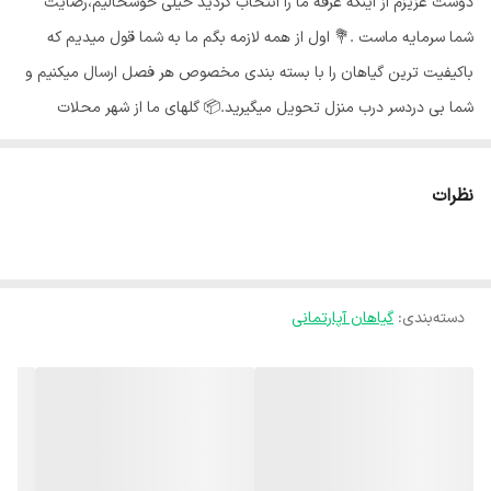
دوست عزیزم از اینکه غرفه ما را انتخاب کردید خیلی خوشحالیم،رضایت
شما سرمایه ماست .💐 اول از همه لازمه بگم ما به شما قول میدیم که
باکیفیت ترین گیاهان را با بسته بندی مخصوص هر فصل ارسال میکنیم و
شما بی دردسر درب منزل تحویل میگیرید.📦 گلهای ما از شهر محلات
استان مرکزی هستند و به خاطر شرایط جغرافیایی اینجا،گلهای ما هر جای
کشور برن حالشون خوبه ✅️ بی واسطه از دست باغبان خرید کن🍃 🌵
نظرات
خانواده افوربیا جمعیت زیادی دارد که همگی دارای نگهداری راحت و نسبتا
یکسان اما شکل ظاهری متفاوت هستند. مقاومت بالا، مراقبت اندک و
سازگاری بالای این ساکولنت با محیط باعث شده است که برای مبتدیان در
دسته‌بندی
:
گیاهان آپارتمانی
زمینه گل و گیاه نیز گزینه مناسبی باشد.🌵 آبیاری کاکتوس افوربیا :💧🌵
افوربیا نسبت به خشکی مقاوم است و می‌تواند برای مدت کم در خشکسالی
زنده بماند و تنها قانون اصلی در مورد آبیاری آن این است که از آبیاری زیاد
پرهیز کنید. اجازه دهید بین دو آبیاری خاک به طور کامل خشک شود و
سپس آبیاری مجدد را انجام دهید. نور مناسب کاکتوس افوربیا :🌞 افوربیا