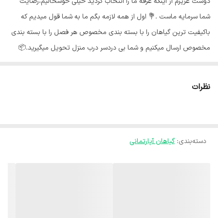
دوست عزیزم از اینکه غرفه ما را انتخاب کردید خیلی خوشحالیم،رضایت
شما سرمایه ماست .💐 اول از همه لازمه بگم ما به شما قول میدیم که
باکیفیت ترین گیاهان را با بسته بندی مخصوص هر فصل را با بسته بندی
مخصوص ارسال میکنیم و شما بی دردسر درب منزل تحویل میگیرید.📦
گلهای ما از شهر محلات استان مرکزی هستند و به خاطر شرایط جغرافیایی
اینجا،گلهای ما هر جای کشور برن حالشون خوبه ✅️ آگلونما یکی از
نظرات
مقاومترین و پر فایده ترین گیاهان آپارتمانی است 💚 این گیاه مقاومت
خوبی در برابر گرما و خشکی دارد و نگهداری از آن آسان است، به همین
دلیل یک گزینه مناسب برای افراد مبتدی و نگهداری در آپارتمان و دفاتر کار
دسته‌بندی
:
گیاهان آپارتمانی
به شمار می‌رود.💯 نور مناسب آگلونما :🌞 اگلونما نیاز نوری کمی دارد و در
بین گیاهانی که تقریبا بدون نور زنده می‌مانند، در رتبه‌های اول قرار دارد.
بهترین مکان برای آن، جایی در پشت پنجره شمالی با نور غیر مستقیم
است. توجه کنید که این گیاه را در معرض نور مستقیم قرار ندهید، چرا که
برگهای آن دچار آسیب می‌شوند. آبیاری آگلونما : گونه های مختلف این گیاه