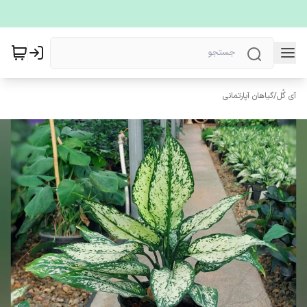
آی گُل
/
گیاهان آپارتمانی