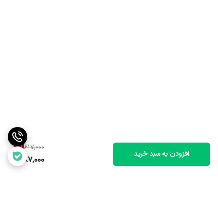
4
%
617,000
افزودن به سبد خرید
587,000