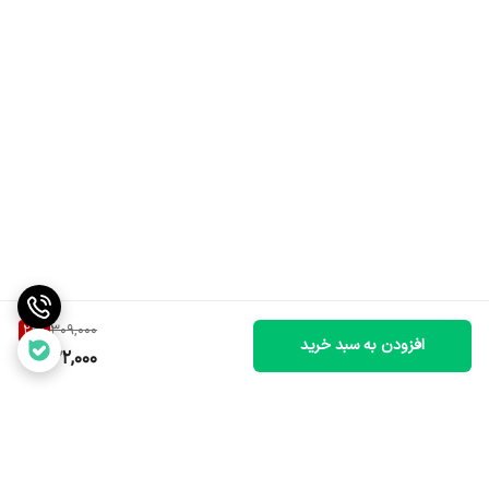
24
%
309,000
افزودن به سبد خرید
232,000