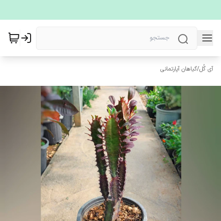
آی گُل
/
گیاهان آپارتمانی