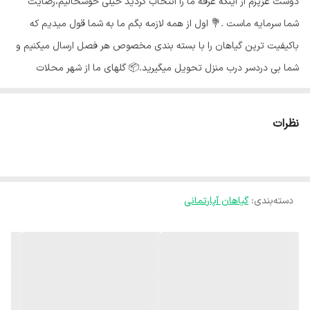
دوست عزیزم از اینکه غرفه ما را انتخاب کردید خیلی خوشحالیم،رضایت
شما سرمایه ماست .💐 اول از همه لازمه بگم ما به شما قول میدیم که
باکیفیت ترین گیاهان را با بسته بندی مخصوص هر فصل ارسال میکنیم و
شما بی دردسر درب منزل تحویل میگیرید.📦 گلهای ما از شهر محلات
استان مرکزی هستند و به خاطر شرایط جغرافیایی اینجا،گلهای ما هر جای
کشور برن حالشون خوبه ✅️ بی واسطه از دست باغبان خرید کن🍃 🌵
نظرات
خانواده افوربیا جمعیت زیادی دارد که همگی دارای نگهداری راحت و نسبتا
یکسان اما شکل ظاهری متفاوت هستند. مقاومت بالا، مراقبت اندک و
سازگاری بالای این ساکولنت با محیط باعث شده است که برای مبتدیان در
دسته‌بندی
:
گیاهان آپارتمانی
زمینه گل و گیاه نیز گزینه مناسبی باشد.🌵 آبیاری کاکتوس افوربیا :💧🌵
افوربیا نسبت به خشکی مقاوم است و می‌تواند برای مدت کم در خشکسالی
زنده بماند و تنها قانون اصلی در مورد آبیاری آن این است که از آبیاری زیاد
پرهیز کنید. اجازه دهید بین دو آبیاری خاک به طور کامل خشک شود و
سپس آبیاری مجدد را انجام دهید. نور مناسب کاکتوس افوربیا :🌞 افوربیا