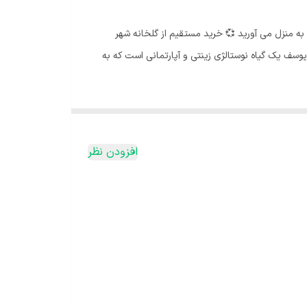
پک ۴ عددی حسن یوسف فر تایلندی با قیمت عالی با 
محلات هلند ایران 💚اولین غرفه گارانتی دار باسلام
افزودن نظر