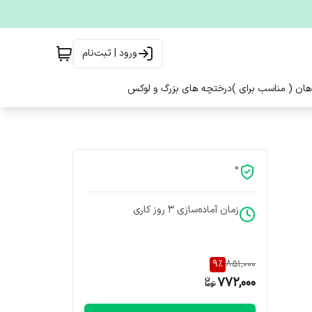
ورود | ثبت‌نام
هان ( مناسب برای )
درختچه های بزرگ و لوکس
0
زمان آماده‌سازی
3
روز کاری
9
%
851,000
772,000