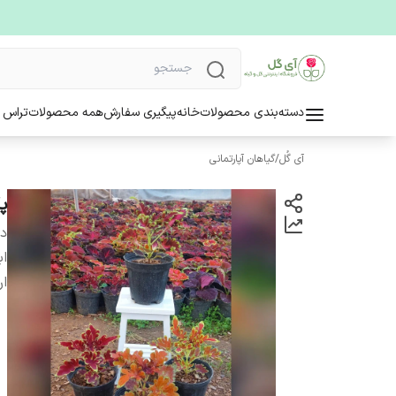
دسته‌بندی محصولات
خانه
پیگیری سفارش
همه محصولات
تراس 
آی گُل
/
گیاهان آپارتمانی
پک 4 عدد
دس
اب
ار