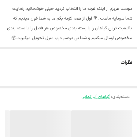
دوست عزیزم از اینکه غرفه ما را انتخاب کردید خیلی خوشحالیم،رضایت
شما سرمایه ماست .💐 اول از همه لازمه بگم ما به شما قول میدیم که
باکیفیت ترین گیاهان را با بسته بندی مخصوص هر فصل را با بسته بندی
مخصوص ارسال میکنیم و شما بی دردسر درب منزل تحویل میگیرید.📦
گلهای ما از شهر محلات استان مرکزی هستند و به خاطر شرایط جغرافیایی
اینجا،گلهای ما هر جای کشور برن حالشون خوبه ✅️ از محبوبترین گیاهان
نظرات
آپارتمانی می‌توان به خانواده بزرگ فیلودندرون ها اشاره کرد که در عین
مقاومت، نگهداری ساده و ظاهر منحصر به فردی دارند و برای دکوراسیون
خانه بسیار مناسبند.🪴 آبیاری فیلودندرون : 💧 برای آبیاری گیاه فیلودندرون
دسته‌بندی
:
گیاهان آپارتمانی
اجازه دهید خاک به اندازه یک بند انگشت خشک شود. دقت کنید که
افتادگی برگها می‌تواند به این معنی باشد که گیاه آب زیادی دریافت کرده
است و یا به اندازه کافی آبیاری نشده است. بنابراین ظاهر برگها را همیشه
بررسی کنید تا متوجه زمان و میزان آبیاری گیاه باشید. نور مناسب
فیلودندرون :🌞 فیلودندرون را در مکانی با نور روشن و غیر مستقیم قرار