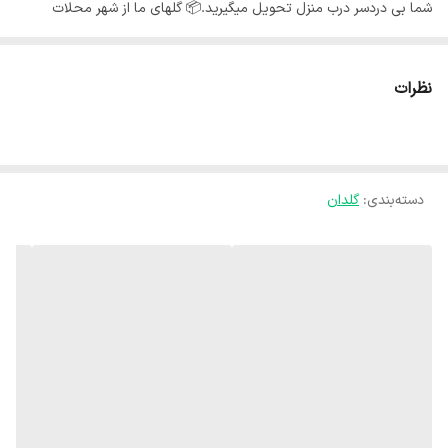
شما بی دردسر درب منزل تحویل میگیرید.📦 گلهای ما از شهر محلات
استان مرکزی هستند و به خاطر شرایط جغرافیایی اینجا،گلهای ما هر جای
کشور برن حالشون خوبه ✅️ بی واسطه از دست باغبان خرید کن🍃
نظرات
دسته‌بندی
:
گلدان