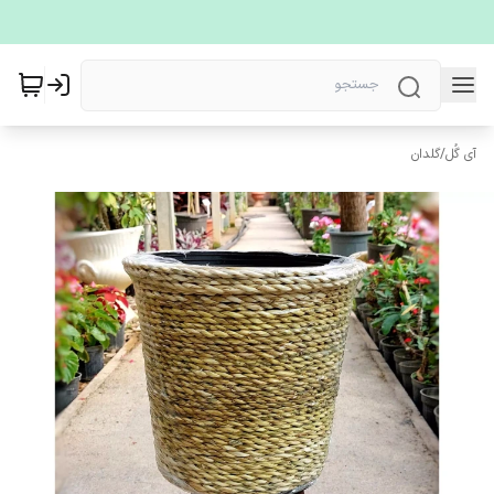
آی گُل
/
گلدان