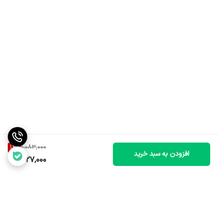
14
%
1,083,000
افزودن به سبد خرید
927,000