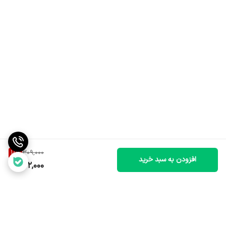
15
%
309,000
افزودن به سبد خرید
262,000