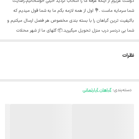
دوست عزیزم از اینکه غرفه ما را انتخاب کردید خیلی خوشحالیم،رضایت
شما سرمایه ماست .💐 اول از همه لازمه بگم ما به شما قول میدیم که
باکیفیت ترین گیاهان را با بسته بندی مخصوص هر فصل ارسال میکنیم و
شما بی دردسر درب منزل تحویل میگیرید.📦 گلهای ما از شهر محلات
استان مرکزی هستند و به خاطر شرایط جغرافیایی اینجا،گلهای ما هر جای
کشور برن حالشون خوبه ✅️ بی واسطه از دست باغبان خرید کن🍃 گیاه
نظرات
قاشقی یکی از گیاهان آپارتمانی خاص و زیبا است که به دلیل نگهداری
آسان، مقاومت بالا و سازگاری با شرایط مختلف از جمله نور کم، برای
نگهداری در داخل منزل، ادارات و شرکت ها بسیار مناسب است. این گیاه
دسته‌بندی
:
گیاهان آپارتمانی
زیبا همانند اسمش برگهایی همیشه سبز به شکل قاشق دارد و در رنگ بندی
سبز و ابلق وجود دارد.🍃 نور مناسب قاشقی :🌞 گیاه قاشقی به نور غیر
مستقیم متوسط تا زیاد نیاز دارد اما به نیم سایه و یا نور کم نیز مقاوم
است و تقریبا می‌تواند بدون نور زنده بماند. بنابراین می‌توانید برای تامین
نور مورد نیاز آن مکانی مانند کنار پنجره اتاق یا آشپزخانه و پذیرایی را برای