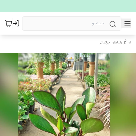
آی گُل
/
گیاهان آپارتمانی