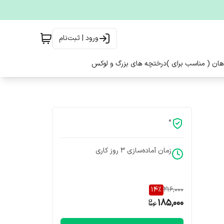
ورود | ثبت‌نام
هان ( مناسب برای )
درختچه های بزرگ و لوکس
0
زمان آماده‌سازی
3
روز کاری
14
%
216,000
185,000