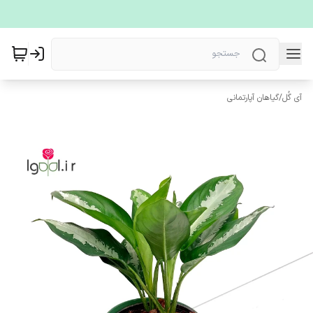
آی گُل
/
گیاهان آپارتمانی