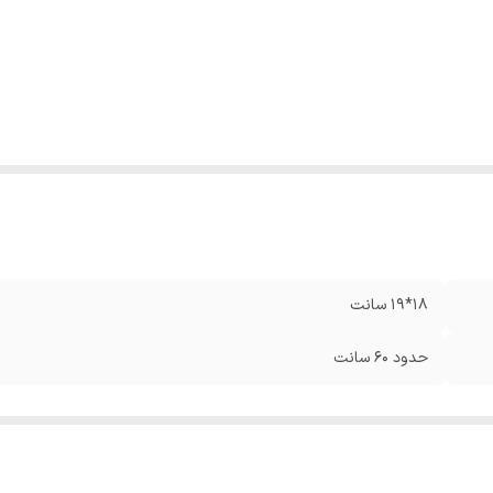
18*19 سانت
حدود 60 سانت