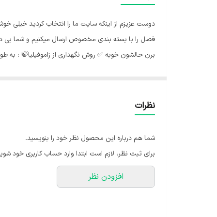
دوست عزیزم از اینکه سایت ما را انتخاب کردید خیلی خو
فصل را با بسته بندی مخصوص ارسال میکنیم و شما بی درد
برن حالشون خوبه ✅️ روش نگهداری از زاموفیلیا🍃 : به طور 
نور مناسب زاموفیلیا🌞: بهتر است گیاه را درفاصله معین از
کم آب به حساب می آید، در صورت آبیاری بیش از حد، ریشه 
بدان معنی نیست که این گیاه را در معرض گرمای شدید آفتا
نظرات
حد گرم شد، بهتر است از روش غبار پاشی اطراف گیاه استفاده
بهتر است از کود های عمومی، کود npk با نسبت 10-10-10 و کود های مخصوص این گیاه استفاده کنید.
شما هم درباره این محصول نظر خود را بنویسید.
برای ثبت نظر، لازم است ابتدا وارد حساب کاربری خود شوید
افزودن نظر