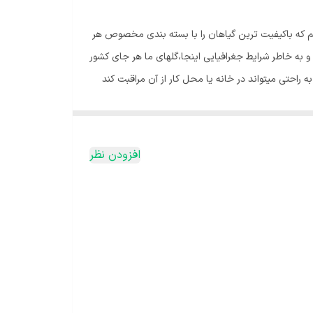
یم که باکیفیت ترین گیاهان را با بسته بندی مخصوص هر
به خاطر شرایط جغرافیایی اینجا،گلهای ما هر جای کشور
ه راحتی میتواند در خانه یا محل کار از آن مراقبت کند
است به گیاه بتابد. آب مناسب💧 : زاموفیلیا جز گیاهان
یستگاه خود، جز گیاهان مقاوم به گرما میباشد. اما این
ین گیاه میشود. رطوبت🌧:اگر در فصل تابستان هوا بیش از
افزودن نظر
ند. اگر بخواهید گل شما، یک رشد خوب و سریع داشته باشد،