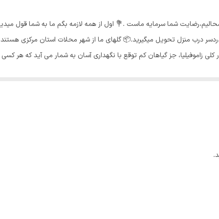
شحالیم،رضایت شما سرمایه ماست .💐 اول از همه لازمه بگم ما به شما قول مید
سر درب منزل تحویل میگیرید.📦 گلهای ما از شهر محلات استان مرکزی هستند و 
کلی زاموفیلیا، جز گیاهان کم توقع با نگهداری آسان به شمار می آید که هر کسی ب
 پنجره ای قرار دهید که آفتاب اول صبح و یا آفتاب عصرگاهی که نور نسبتا ملایمی 
های گیاه دچار گندیدگی و پوسیدگی میشود دما مناسب🌡 : زاموفیلیا با توجه به ز
ب و یا کنار منابع گرمازا قراردهید، چرا که باعث گرما زدگی و پختگی برگ های ا
 کنید. کود مناسب زاموفیلیا⚡️:زاموفیلیا نیز مانند گیاهان دیگر، نیاز به کود دار
.