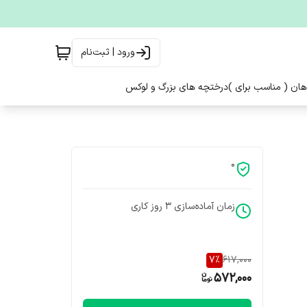
ورود | ثبت‌نام
هان ( مناسب برای )
درختچه های بزرگ و لوکس
0
زمان آماده‌سازی
3
روز کاری
7
%
617,000
572,000