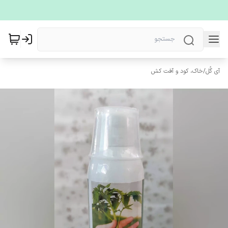
آی گُل
/
خاک، کود و آفت کش