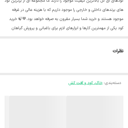
کودهای آی گل بالاترین کیفیت موجود را دارند ما مجموعه ای از برترین کود
های برندهای داخلی و خارجی را موجود داریم که با هزینه عالی در غرفه
موجود هستند و خرید شما بسیار مقرون به صرفه خواهد بود.🤎🍃 خرید
کود یکی از مهمترین کارها و ابزارهای لازم برای باغبانی و پرورش گیاهان
خرید کود است. برای داشتن گیاهان سالم و محصولات پربار باید بطور
مرتب کوددهی صورت پذیرد. 🌿 رشد گیاهان آپارتمانی رنگ، بافت، گرما و
نظرات
زیبایی را به خانه می‌بخشند. آنها در تمام طول سال می‌توانند کیفیت هوا را
بهبود ببخشند. رشد بسیاری از گیاهان آپارتمانی آسان است، اما برای رشد
باید از آنها مراقبت مناسبی صورت گیرد.💚 بسیاری از مردم اهمیت کود دادن
دسته‌بندی
:
خاک، کود و آفت کش
به گیاهان آپارتمانی را نادیده می‌گیرند.🚫 بااین‌حال، تغذیه مناسب برای
رشد گیاهان سالم و زیبا ضروری است. برخلاف باغچه‌های بیرونی که در آن
طبیعت باران فراهم می‌کند و گیاهان می‌توانند ریشه‌های جدیدی را برای
جستجوی غذا بفرستند، مواد مغذی موجود برای یک گیاه آپارتمانی به‌شدت
با مقدار خاک در گلدان و آنچه که برای تغذیه تکمیلی فراهم می‌کنید