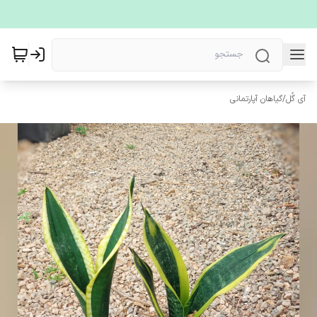
آی گُل
/
گیاهان آپارتمانی