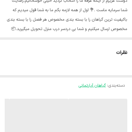
دوست عزیزم از اینکه غرفه ما را انتخاب کردید خیلی خوشحالیم،رضایت
شما سرمایه ماست .💐 اول از همه لازمه بگم ما به شما قول میدیم که
باکیفیت ترین گیاهان را با بسته بندی مخصوص هر فصل را با بسته بندی
مخصوص ارسال میکنیم و شما بی دردسر درب منزل تحویل میگیرید.📦
گلهای ما از شهر محلات استان مرکزی هستند و به خاطر شرایط جغرافیایی
اینجا،گلهای ما هر جای کشور برن حالشون خوبه ✅️ اگر در نگهداری گل و
نظرات
گیاه مبتدی هستید و یا قصد پرورش گیاه مقاوم و زیبا را دارید، پرورش
سانسویا و یا نگهداری آن، بهترین انتخاب میباشد. نور مناسب سانسوریا :🌞
سانسوریا جز گیاهان مقاوم به کم نوری می باشد که حتی در سایه و یا نور
دسته‌بندی
:
گیاهان آپارتمانی
های مصنوعی مانند لامپ های رشد به خوبی دوام می آورد. آبیاری مناسب
سانسوریا :🌧 سانسوریا جز گیاهان مقاوم به کم آبی میباشد و آبیاری بیش
از حد ، سبب پوسیدگی ریشه ها و در نتیجه شل شدن و گندیدگی برگ های
آن میشود. دما مناسب سانسوریا :🌡 این گیاه با توجه به زیستگاه اصلی
خود، هوای گرم را ترجیح میدهد و جز گیاهان مقاوم به گرما است یعنی