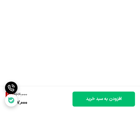
10
%
464,000
افزودن به سبد خرید
417,000