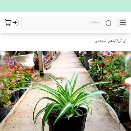
آی گُل
/
گیاهان آپارتمانی