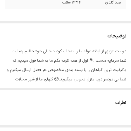
ابعاد گلدان
14*14 سانت
توضیحات
دوست عزیزم از اینکه غرفه ما را انتخاب کردید خیلی خوشحالیم،رضایت
شما سرمایه ماست .💐 اول از همه لازمه بگم ما به شما قول میدیم که
باکیفیت ترین گیاهان را با بسته بندی مخصوص هر فصل ارسال میکنیم و
شما بی دردسر درب منزل تحویل میگیرید.📦 گلهای ما از شهر محلات
استان مرکزی هستند و به خاطر شرایط جغرافیایی اینجا،گلهای ما هر جای
کشور برن حالشون خوبه ✅️ بی واسطه از دست باغبان خرید کن🍃 یکی از
نظرات
بهترین گیاهان تصفیه کننده هوا ، گل گندمی است. این گیاه زیبا برای
نگهداری داخل منزل به خصوص برای افراد مبتدی گزینه ی بسیار مناسبی
است چرا که علاوه بر زیبایی و خواص بیشمار آن، نگهداری گل گندمی در