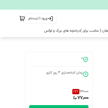
ورود | ثبت‌نام
هان ( مناسب برای )
درختچه های بزرگ و لوکس
0
زمان آماده‌سازی
3
روز کاری
17
%
93,000
77,000