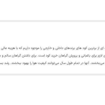
ای از برترین کود های برندهای داخلی و خارجی را موجود داریم که با هزینه عال
ای لازم برای باغبانی و پرورش گیاهان خرید کود است. برای داشتن گیاهان سالم 
 می‌بخشند. آنها در تمام طول سال می‌توانند کیفیت هوا را بهبود ببخشند. رشد بسیا
ود دادن به گیاهان آپارتمانی را نادیده می‌گیرند.🚫 بااین‌حال، تغذیه مناسب ب
گیاهان می‌توانند ریشه‌های جدیدی را برای جستجوی غذا بفرستند، مواد مغذی موج
 می‌شود.☹️ هنگامی که یک گیاه در خانه رشد می‌کند، نور کمتری دریافت می‌کند و
ب به کود نیاز دارد.✅️