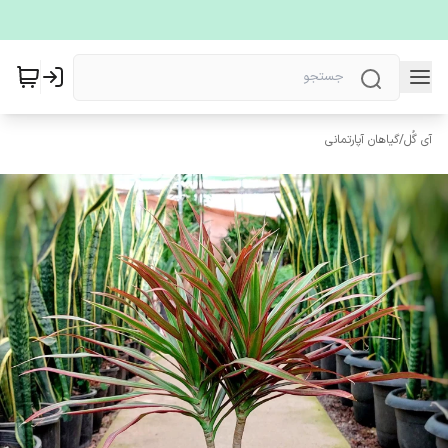
آی گُل
/
گیاهان آپارتمانی