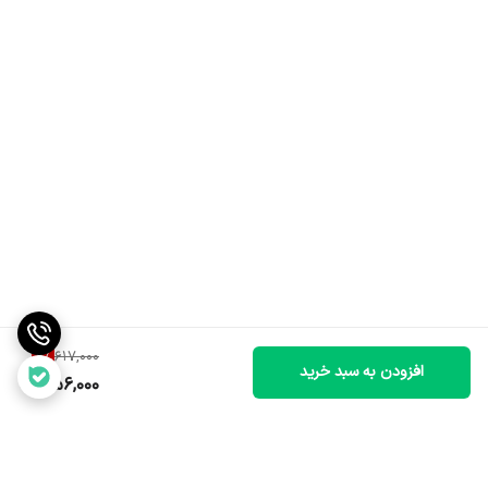
9
%
617,000
افزودن به سبد خرید
556,000