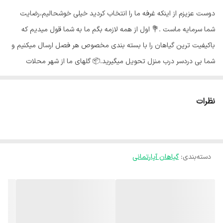
دوست عزیزم از اینکه غرفه ما را انتخاب کردید خیلی خوشحالیم،رضایت
شما سرمایه ماست .💐 اول از همه لازمه بگم ما به شما قول میدیم که
باکیفیت ترین گیاهان را با بسته بندی مخصوص هر فصل ارسال میکنیم و
شما بی دردسر درب منزل تحویل میگیرید.📦 گلهای ما از شهر محلات
استان مرکزی هستند و به خاطر شرایط جغرافیایی اینجا،گلهای ما هر جای
کشور برن حالشون خوبه ✅️ بی واسطه از دست باغبان خرید کن🍃 گیاه
نظرات
دراسنا را می توان یکی از محبوب ترین گیاهان آپارتمانی دانست که در
بیشتر خانه ها پیدا می شود. این گیاه انواع مختلفی دارد که هر کس با هر
سلیقه ای می تواند از بین آن ها انتخاب کند. دراسنا پرچمی، دراسنا کامپکت
دسته‌بندی
:
گیاهان آپارتمانی
و دراسنا بلالی از انواع معروف گل دراسنا هستند.🌿 آبیاری گیاه دراسنا : 💧
آبیاری دراسنا کامپکت یکی از مواردی است که باید به آن توجه ویژه داشته
باشید. هم آبیاری کم و هم آبیاری زیاد مشکلاتی را برای گیاه به وجود می
آورد. بهترین زمان آبیاری دراسنا کامپکت وقتی است که 3-4 سانتی متر
رویی خاک خشک شده باشد. یک نکته دیگر که در آبیاری دراسنا کامپکت