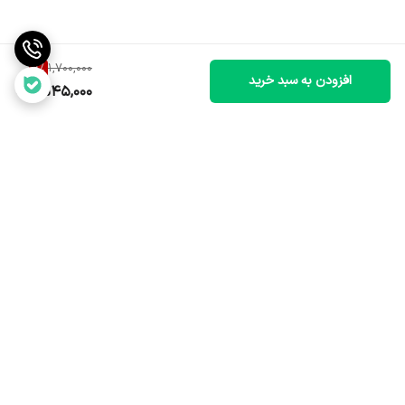
9
%
1,700,000
افزودن به سبد خرید
1,545,000
برگشت به بالا