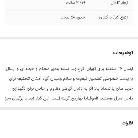
ابعاد گلدان
19*21 سانت
ارتفاع گیاه با گلدان
حدود 50 سانت
توضیحات
ارسال 24 ساعته برای تهران، کرج و... بسته بندی محکم و حرفه ای و ارسال
با پست خصوصی تضمین کیفیت و سالم رسیدن گیاه امکان تخفیف برای
خرید های با تعداد بالا اگر به دنبال گیاهی مقاوم و خاص برای نگهداری
داخل منزل هستید، زاموفیلیا بهترین گزینه است. این گیاه زیبا با برگهای سبز
و ساقه های کلفت ظاهری متفاوت به دکوراسیون شما می‌دهد و با توجه به
سازگار بودن با شرایط محیطی مختلف، برای هر مکانی مناسب است. این
نظرات
گیاه را می‌توانید در مکان های کم نور مانند ادارات، بانک ها، شرکت ها و …
نگهداری کنید و از داشتنش در کنار خود لذت ببرید. شرایط نگهداری زاموفیلیا