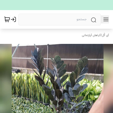
آی گُل
/
گیاهان آپارتمانی