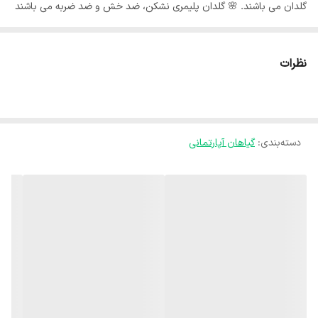
گلدان می باشند. 🌸 گلدان پلیمری نشکن، ضد خش و ضد ضربه می باشند
و زیر گلدانی پلیمری همراه گلدان می باشد . جنس گلدان درجه یک و برای
یک عمر سالم می ماند. ⚘️گیاهان با گلدان غرفه آی گل مناسب هدیه
نظرات
دادن، زیبا کردن میز کار، زندگی بخشیدن به آشپزخانه و میز غذاخوری، شکوه
بخشیدن به میز تلوزیون و اتاق نشیمن و سبز و شاداب کردن منزل
شماست.⚘️ 🍃ارسال گل با گلدان داخل تصویر به سراسر کشور . 🍃ارسال به
دسته‌بندی
:
گیاهان آپارتمانی
درب منزل مشتری می باشد. 🍃بسته های ارسالی توسط ما دارای گارانتی می
باشند و کوچکترین مشکلی برای بسته ارسالی بوجود نخواهد آمد با اطمینان
کامل خرید کنید. 🍃ارسال با پست خصوصی می باشد، و استفاده از این
پست تغییری در هزینه ارسال برای مشتری بوجود نمیاورد. استفاده از پست
خصوصی برای تسریع کردن فرایند ارسال می باشد. 🍃از زمان ارسال تا
تحویل توسط مشتری بسته شما توسط مدیر غرفه پیگیری می‌شود. 🍃با
یکبار خرید مشتری همیشگی ما خواهید شد لطفا نظرات مشتریان وفادار ما
را حتما بخوانید.