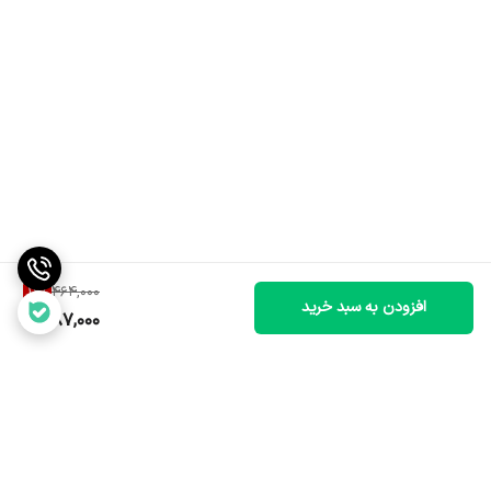
16
%
464,000
افزودن به سبد خرید
387,000