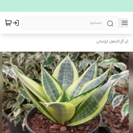
آی گُل
/
گیاهان آپارتمانی