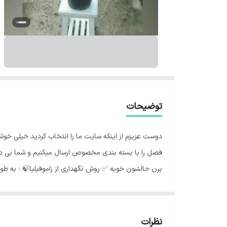
توضیحات
دوست عزیزم از اینکه سایت ما را انتخاب کردید خیلی خو
فصل را با بسته بندی مخصوص ارسال میکنیم و شما بی درد
برن حالشون خوبه ✅️ روش نگهداری از زاموفیلیا🍃 : به طور 
نور مناسب زاموفیلیا🌞: بهتر است گیاه را درفاصله معین از
کم آب به حساب می آید، در صورت آبیاری بیش از حد، ریشه 
بدان معنی نیست که این گیاه را در معرض گرمای شدید آفتا
نظرات