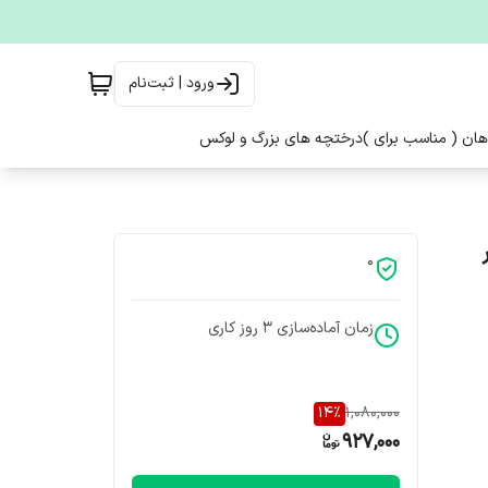
ورود | ثبت‌نام
هان ( مناسب برای )
درختچه های بزرگ و لوکس
0
زمان آماده‌سازی
3
روز کاری
14
%
1,080,000
927,000