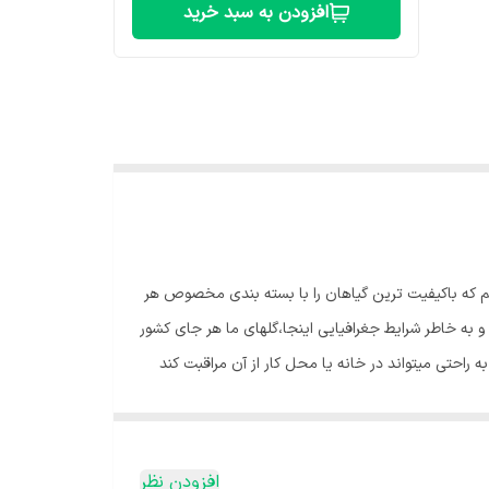
افزودن به سبد خرید
یم که باکیفیت ترین گیاهان را با بسته بندی مخصوص هر
به خاطر شرایط جغرافیایی اینجا،گلهای ما هر جای کشور
ه راحتی میتواند در خانه یا محل کار از آن مراقبت کند
است به گیاه بتابد. آب مناسب💧 : زاموفیلیا جز گیاهان
یستگاه خود، جز گیاهان مقاوم به گرما میباشد. اما این
ین گیاه میشود. رطوبت🌧:اگر در فصل تابستان هوا بیش از
افزودن نظر