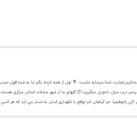
شحالیم،رضایت شما سرمایه ماست .💐 اول از همه لازمه بگم ما به شما قول مید
سر درب منزل تحویل میگیرید.📦 گلهای ما از شهر محلات استان مرکزی هستند و 
کلی زاموفیلیا، جز گیاهان کم توقع با نگهداری آسان به شمار می آید که هر کسی ب
 پنجره ای قرار دهید که آفتاب اول صبح و یا آفتاب عصرگاهی که نور نسبتا ملایمی 
های گیاه دچار گندیدگی و پوسیدگی میشود دما مناسب🌡 : زاموفیلیا با توجه به ز
ب و یا کنار منابع گرمازا قراردهید، چرا که باعث گرما زدگی و پختگی برگ های ا