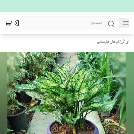
آی گُل
/
گیاهان آپارتمانی