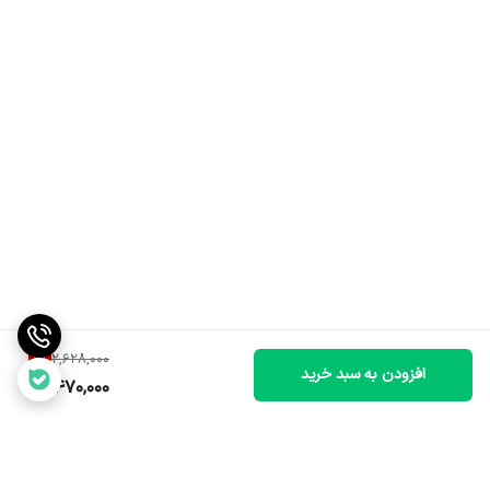
6
%
2,628,000
افزودن به سبد خرید
2,470,000