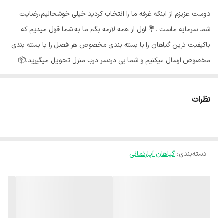
دوست عزیزم از اینکه غرفه ما را انتخاب کردید خیلی خوشحالیم،رضایت
شما سرمایه ماست .💐 اول از همه لازمه بگم ما به شما قول میدیم که
باکیفیت ترین گیاهان را با بسته بندی مخصوص هر فصل را با بسته بندی
مخصوص ارسال میکنیم و شما بی دردسر درب منزل تحویل میگیرید.📦
گلهای ما از شهر محلات استان مرکزی هستند و به خاطر شرایط جغرافیایی
اینجا،گلهای ما هر جای کشور برن حالشون خوبه ✅️ گیاه پتوس یکی از
نظرات
محبوب ترین گیاهان آپارتمانی است که با شاخه های آویز و برگهای قلبی
شکلش زیبایی خانه را دو چندان می‌کند. نگهداری پتوس بسیار آسان است و
علاوه بر زیبایی و مقاومت بالا، از زمان های قدیم تا به حال پرطرفدارترین
دسته‌بندی
:
گیاهان آپارتمانی
گیاه از نظر فنگ شویی بوده است و نقش مهمی در اکسیژن سازی و
پاکسازی هوا از سموم و انرژی های منفی ایفا می‌کند.🍃 نور مناسب پتوس :
🌞 پتوس در طیف وسیعی از شرایط نوری رشد می‌کند اما نور روشن و غیر
مستقیم را ترجیح می‌دهد. این گیاه نور کم، نیم سایه و یا سایه را به خوبی
تحمل می‌کند اما نوع مرمری و ابلق به دلیل داشتن برگهای روشن باید نور